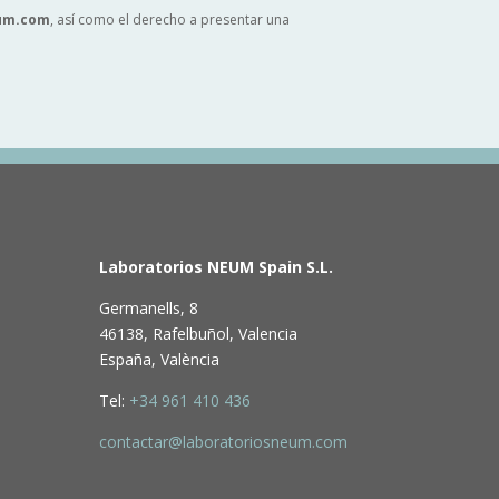
eum.com
, así como el derecho a presentar una
Laboratorios NEUM Spain S.L.
Germanells, 8
46138, Rafelbuñol, Valencia
España, València
Tel:
+34 961 410 436
contactar@laboratoriosneum.com