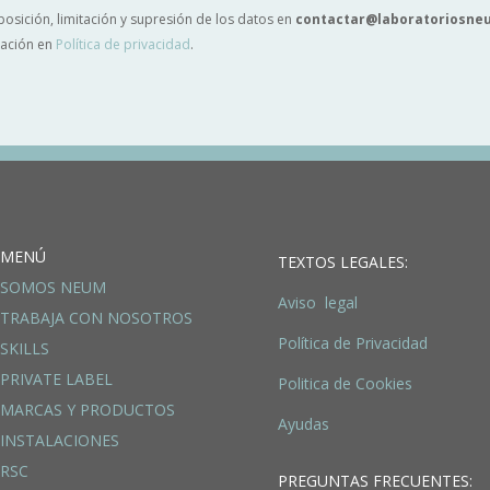
posición, limitación y supresión de los datos en
contactar@laboratoriosn
mación en
Política de privacidad
.
MENÚ
TEXTOS LEGALES:
SOMOS NEUM
Aviso legal
TRABAJA CON NOSOTROS
Política de Privacidad
SKILLS
PRIVATE LABEL
Politica de Cookies
MARCAS Y PRODUCTOS
Ayudas
INSTALACIONES
RSC
PREGUNTAS FRECUENTES: